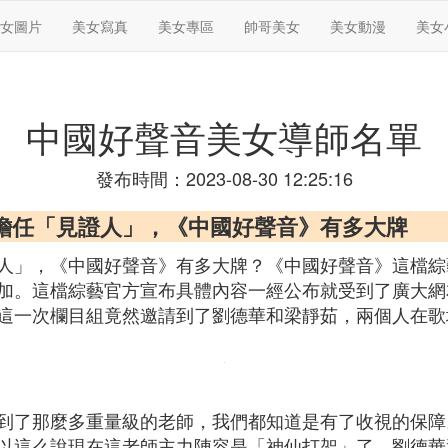
女圖片
美女寫真
美女專區
帥哥美女
美女動漫
美女
中國好聲音美女導師名單
發布時間：2023-08-30 12:25:16
擔任「見證人」，《中國好聲音》有多大牌
人」，《中國好聲音》有多大牌？《中國好聲音》這檔綜
加。這檔綜藝官方宣布具體內容一經公布就受到了廣大網
這一次欄目組竟然邀請到了劉德華和梁靜茹，兩個人在歌
到了那麼多重量級的老師，我們都知道是有了收視的保障
以這么說現在這老師主力陣容是「神仙打架」了。劉德華