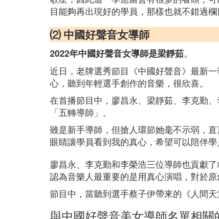
目能夠再出現好的學員，那樣也就不錯過欄
⑵ 中國好聲音女導師
。
2022年中國好聲音女導師是梁靜茹
近日，老牌選秀節目《中國好聲音》最新一
心，聽到年輕選手創作的音樂，很欣喜。
在首播節目中，廖昌永、梁靜茹、李克勤、
「五轉導師」。
雖是新手導師，但搶人環節她毫不示弱，直
眼睛讓學員看到我的真心，希望可以陪伴學
廖昌永、李克勤和李榮浩三位導師也貢獻了
認為音樂人最重要的是用真心演唱，對於原
節目中，當聽到選手蔡子伊帶來的《人間天
與中國好聲音美女導師名單相關